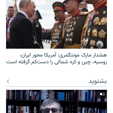
هشدار مارک مونتگمری: آمریکا محور ایران،
روسیه، چین و کره شمالی را دست‌کم گرفته است
بشنوید