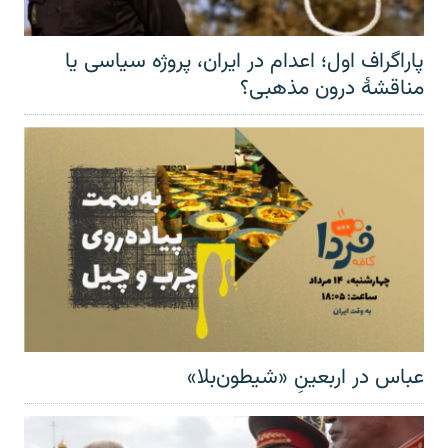
پاراگراف اول؛ اعدام در ایران، پروژه سیاسی یا
مناقشهٔ درون مذهبی؟
عباس در اربعینِ «شیطون‌بلا»