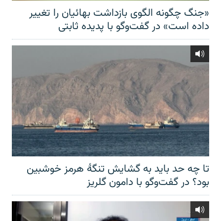
«جنگ چگونه الگوی بازداشت بهائیان را تغییر
داده است» در گفت‌وگو با پدیده ثابتی
تا چه حد باید به گشایش تنگهٔ هرمز خوشبین
بود؟ در گفت‌وگو با دامون گلریز