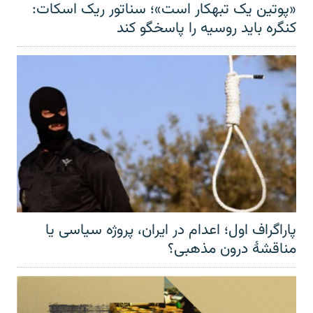
«پوتین یک تبهکار است»؛ سناتور ریک اسکات:
کنگره باید روسیه را پاسخگو کند
پاراگراف اول؛ اعدام در ایران، پروژه سیاسی یا
مناقشهٔ درون مذهبی؟