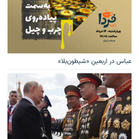
عباس در اربعینِ «شیطون‌بلا»