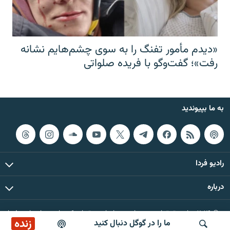
«دیدم مأمور تفنگ را به سوی چشم‌هایم نشانه
رفت»؛ گفت‌و‌گو با فریده صلواتی
به ما بپیوندید
رادیو فردا
درباره
© ۲۰۲۶ تمام حقوق این وب‌سایت، بر اساس مقررات کپی‌رایت، برای رادیو فردا
زنده
ما را در گوگل دنبال کنید
محفوظ است.