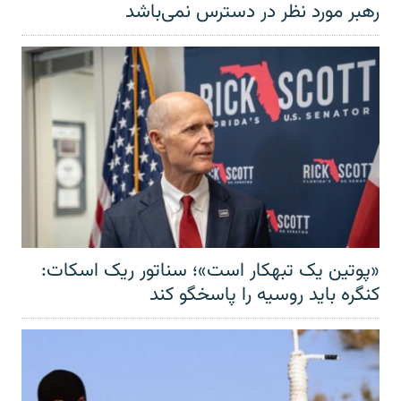
رهبر مورد نظر در دسترس نمی‌باشد
«پوتین یک تبهکار است»؛ سناتور ریک اسکات:
کنگره باید روسیه را پاسخگو کند