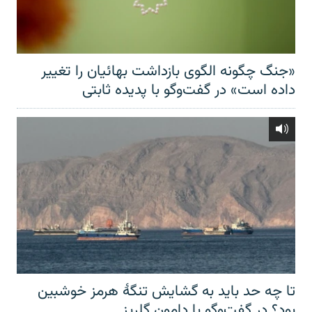
«جنگ چگونه الگوی بازداشت بهائیان را تغییر
داده است» در گفت‌وگو با پدیده ثابتی
تا چه حد باید به گشایش تنگهٔ هرمز خوشبین
بود؟ در گفت‌وگو با دامون گلریز