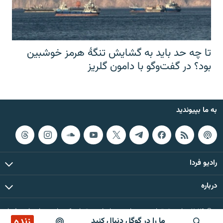
تا چه حد باید به گشایش تنگهٔ هرمز خوشبین
بود؟ در گفت‌وگو با دامون گلریز
به ما بپیوندید
رادیو فردا
درباره
© ۲۰۲۶ تمام حقوق این وب‌سایت، بر اساس مقررات کپی‌رایت، برای رادیو فردا
زنده
ما را در گوگل دنبال کنید
محفوظ است.