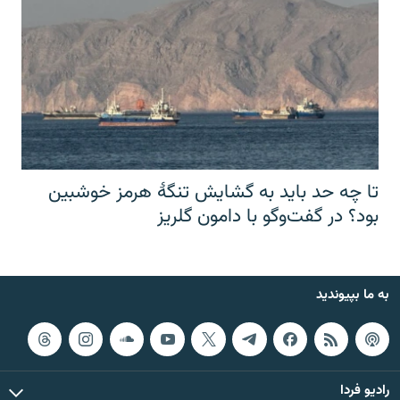
تا چه حد باید به گشایش تنگهٔ هرمز خوشبین
بود؟ در گفت‌وگو با دامون گلریز
به ما بپیوندید
رادیو فردا