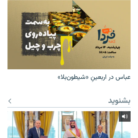
عباس در اربعینِ «شیطون‌بلا»
بشنوید