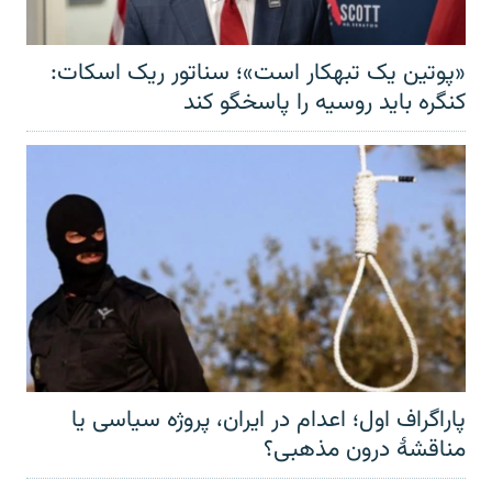
«پوتین یک تبهکار است»؛ سناتور ریک اسکات:
کنگره باید روسیه را پاسخگو کند
پاراگراف اول؛ اعدام در ایران، پروژه سیاسی یا
مناقشهٔ درون مذهبی؟