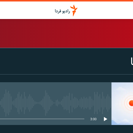
اشتراک
Spotify
CastBox
عضویت
media source currently available
3:00