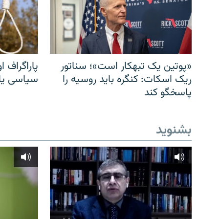
«پوتین یک تبهکار است»؛ سناتور
پاراگراف او
ریک اسکات: کنگره باید روسیه را
سیاسی یا 
پاسخگو کند
بشنوید