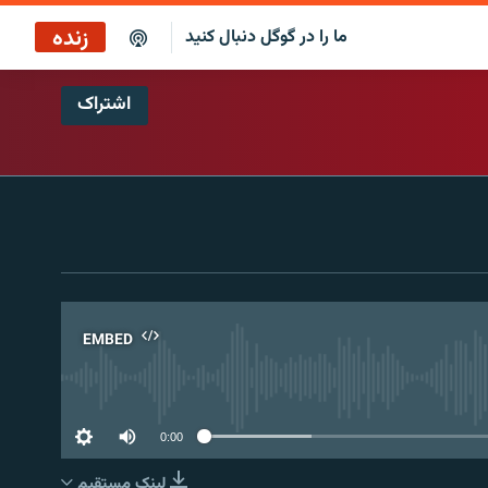
زنده
ما را در گوگل دنبال کنید
اشتراک
پخش آنلاین
پخش رادیویی
پخش آنلاین
پخش ماهواره‌ای
EMBED
No 
0:00
لینک مستقیم