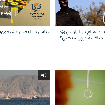
ل؛ اعدام در ایران، پروژه
عباس در اربعینِ «شیطون‌بل
مناقشهٔ درون مذهبی؟