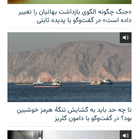
«جنگ چگونه الگوی بازداشت بهائیان را تغییر
داده است» در گفت‌وگو با پدیده ثابتی
تا چه حد باید به گشایش تنگهٔ هرمز خوشبین
بود؟ در گفت‌وگو با دامون گلریز