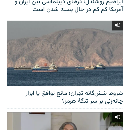
ابراهیم روشندل: درهای دیپلماسی بین ایران و
آمریکا کم کم در حال بسته شدن است
شروط شش‌گانه تهران؛ مانع توافق یا ابزار
چانه‌زنی بر سر تنگهٔ هرمز؟