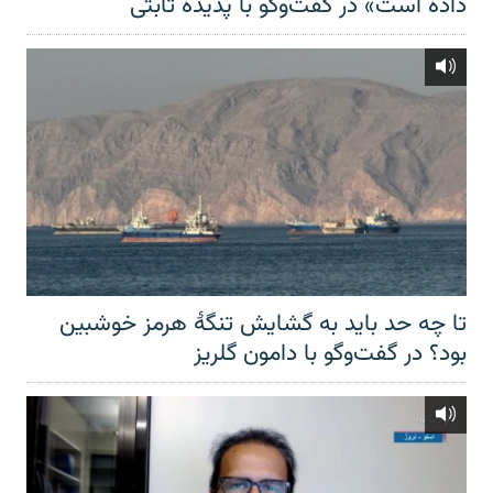
داده است» در گفت‌وگو با پدیده ثابتی
تا چه حد باید به گشایش تنگهٔ هرمز خوشبین
بود؟ در گفت‌وگو با دامون گلریز