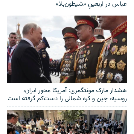
عباس در اربعینِ «شیطون‌بلا»
هشدار مارک مونتگمری: آمریکا محور ایران،
روسیه، چین و کره شمالی را دست‌کم گرفته است