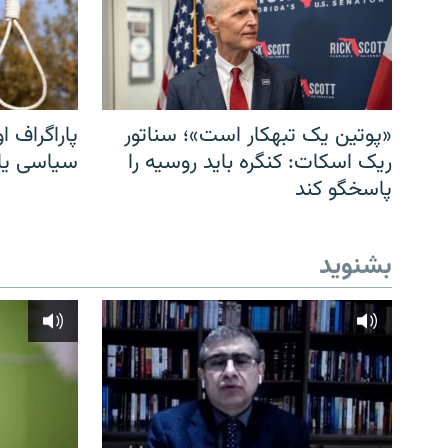
«پوتین یک تبهکار است»؛ سناتور
پاراگراف او
ریک اسکات: کنگره باید روسیه را
سیاسی یا 
پاسخگو کند
بشنوید