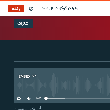
زنده
ما را در گوگل دنبال کنید
اشتراک
پخش آنلاین
پخش رادیویی
پخش آنلاین
پخش ماهواره‌ای
EMBED
No 
0:00
لینک مستقیم