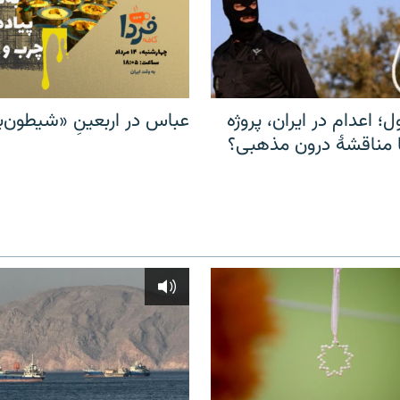
ل؛ اعدام در ایران، پروژه
عباس در اربعینِ «شیطون‌بل
مناقشهٔ درون مذهبی؟