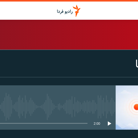
اشتراک
Spotify
CastBox
عضویت
media source currently available
2:00