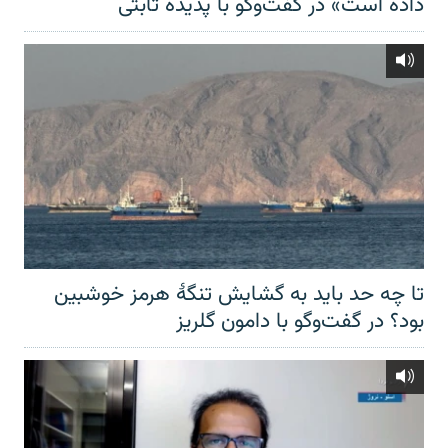
داده است» در گفت‌وگو با پدیده ثابتی
تا چه حد باید به گشایش تنگهٔ هرمز خوشبین
بود؟ در گفت‌وگو با دامون گلریز