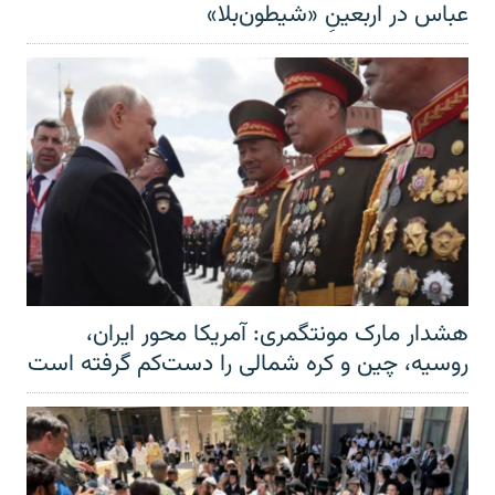
عباس در اربعینِ «شیطون‌بلا»
هشدار مارک مونتگمری: آمریکا محور ایران،
روسیه، چین و کره شمالی را دست‌کم گرفته است