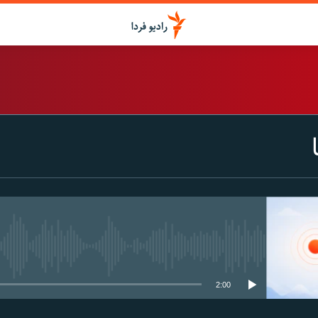
اشتراک
Spotify
CastBox
عضویت
media source currently available
2:00