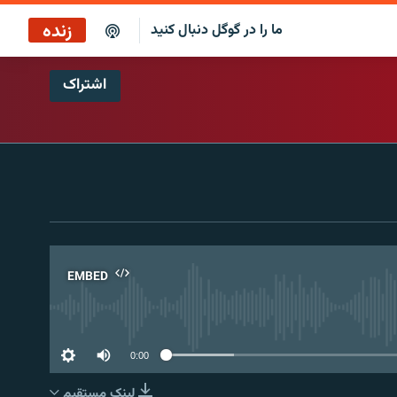
زنده
ما را در گوگل دنبال کنید
اشتراک
کافه فردا
پخش رادیویی
پخش آنلاین
پخش ماهواره‌ای
EMBED
No 
0:00
لینک مستقیم