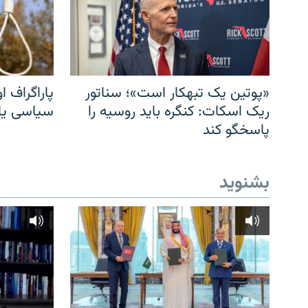
«پوتین یک تبهکار است»؛ سناتور
پاراگراف او
ریک اسکات: کنگره باید روسیه را
سیاسی یا 
پاسخگو کند
بشنوید