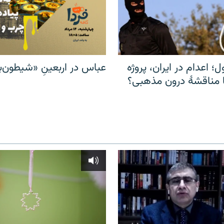
ل؛ اعدام در ایران، پروژه
عباس در اربعینِ «شیطون‌بل
مناقشهٔ درون مذهبی؟