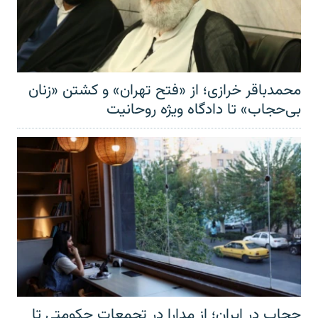
محمدباقر خرازی؛ از «فتح تهران» و کشتن «زنان
بی‌حجاب» تا دادگاه ویژه روحانیت
حجاب در ایران؛ از مدارا در تجمعات حکومتی تا