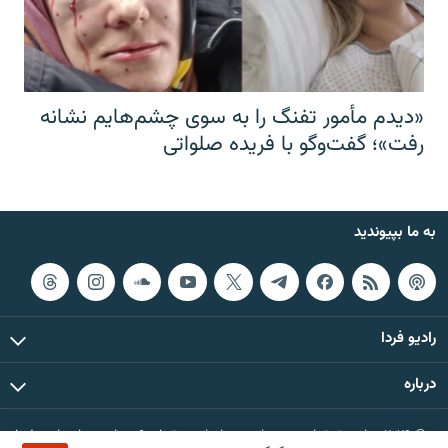
«دیدم مأمور تفنگ را به سوی چشم‌هایم نشانه
رفت»؛ گفت‌و‌گو با فریده صلواتی
به ما بپیوندید
رادیو فردا
درباره
© ۲۰۲۶ تمام حقوق این وب‌سایت، بر اساس مقررات کپی‌رایت، برای رادیو فردا