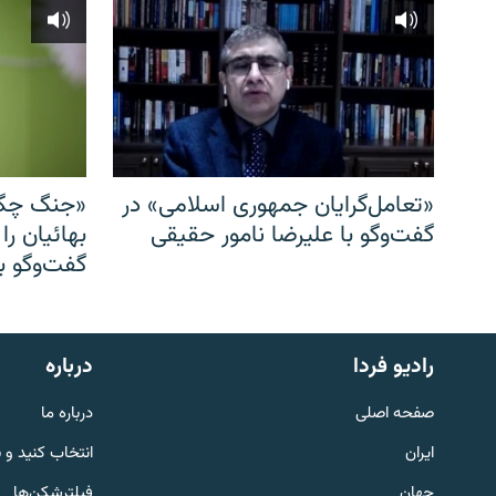
«تعامل‌گرایان جمهوری اسلامی» در
«جنگ چگو
گفت‌وگو با علیرضا نامور حقیقی
بهائیان را
گفت‌وگو با
English
رادیو فردا
درباره
به ما بپیوندید
صفحه اصلی
درباره ما
ایران
انتخاب کنید و 
جهان
فیلترشکن‌ها