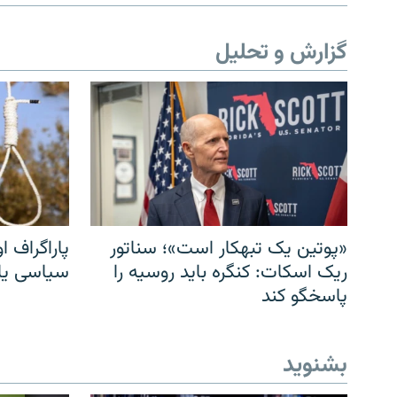
گزارش و تحلیل
«پوتین یک تبهکار است»؛ سناتور
پاراگراف او
ریک اسکات: کنگره باید روسیه را
سیاسی یا 
پاسخگو کند
بشنوید