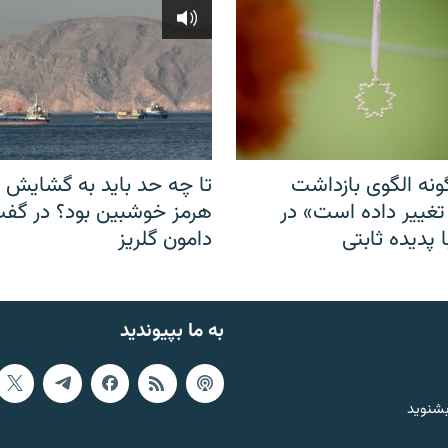
نه الگوی بازداشت
تا چه حد باید به گشایش ت
 تغییر داده است» در
هرمز خوشبین بود؟ در گفت‌
 پدیده ثابتی
دامون گلریز
به ما بپیوندید
بشنوید