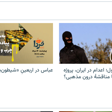
ل؛ اعدام در ایران، پروژه
عباس در اربعینِ «شیطون‌بل
مناقشهٔ درون مذهبی؟