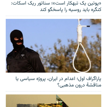
«پوتین یک تبهکار است»؛ سناتور ریک اسکات:
کنگره باید روسیه را پاسخگو کند
پاراگراف اول؛ اعدام در ایران، پروژه سیاسی یا
مناقشهٔ درون مذهبی؟