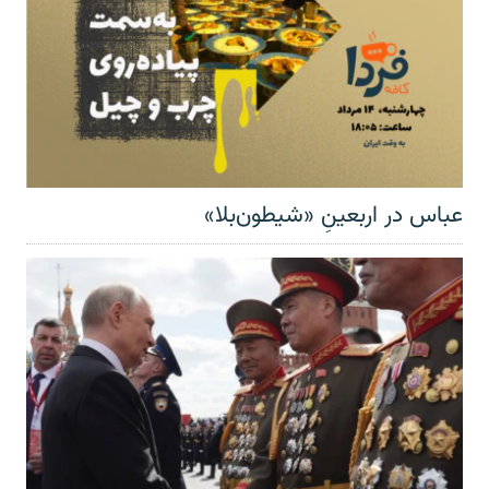
عباس در اربعینِ «شیطون‌بلا»