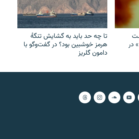
شت
تا چه حد باید به گشایش تنگهٔ
» در
هرمز خوشبین بود؟ در گفت‌وگو با
دامون گلریز