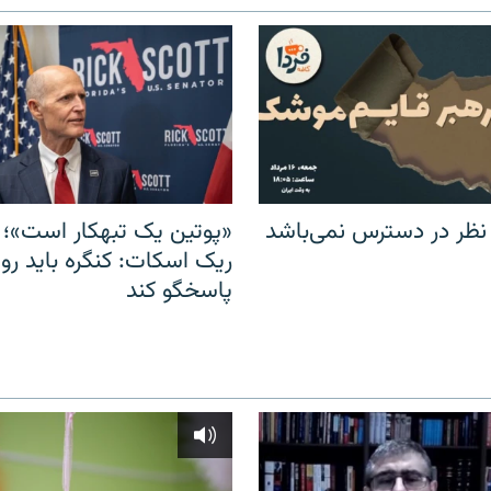
 نظر در دسترس نمی‌باشد
«پوتین یک تبهکار است»؛ 
ریک اسکات: کنگره باید روس
پاسخگو کند