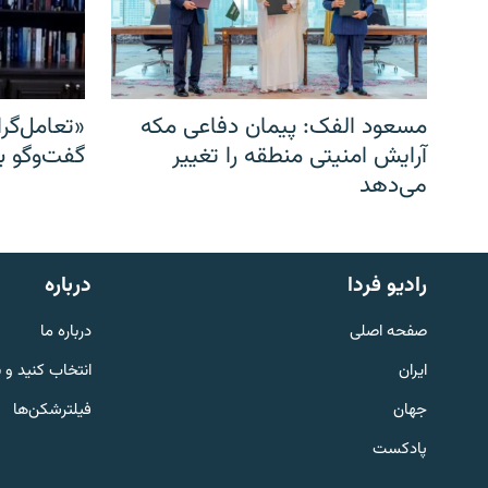
مسعود الفک: پیمان دفاعی مکه
«تعامل‌گر
آرایش امنیتی منطقه را تغییر
گفت‌وگو ب
می‌دهد
English
رادیو فردا
درباره
به ما بپیوندید
صفحه اصلی
درباره ما
ایران
انتخاب کنید و 
جهان
فیلترشکن‌ها
پادکست
زبان‌های دیگر