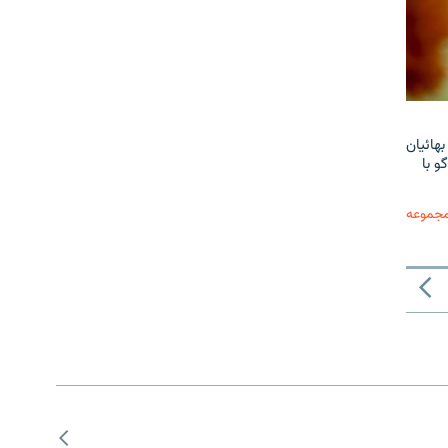
هائیان
و با
مجموعه