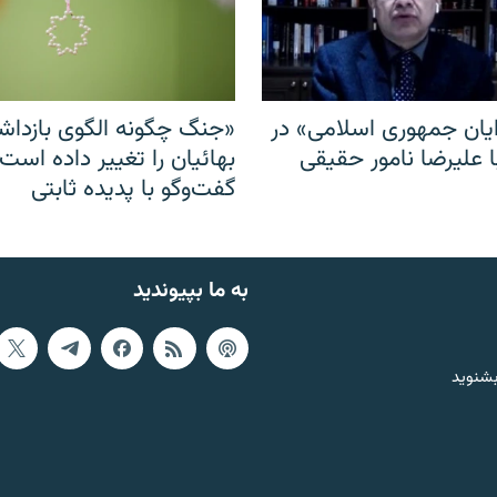
ایان جمهوری اسلامی» در
«جنگ چگونه الگوی بازدا
ا علیرضا نامور حقیقی
بهائیان را تغییر داده است
گفت‌وگو با پدیده ثابتی
به ما بپیوندید
بشنوید