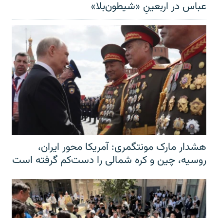
عباس در اربعینِ «شیطون‌بلا»
هشدار مارک مونتگمری: آمریکا محور ایران،
روسیه، چین و کره شمالی را دست‌کم گرفته است