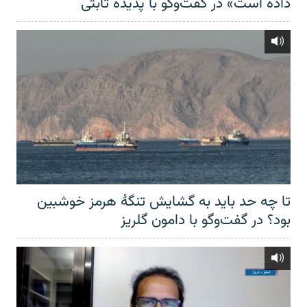
داده است» در گفت‌وگو با پدیده ثابتی
تا چه حد باید به گشایش تنگهٔ هرمز خوشبین
بود؟ در گفت‌وگو با دامون گلریز