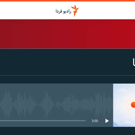
اشتراک
Spotify
CastBox
عضویت
media source currently available
3:00