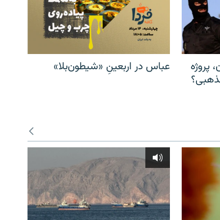
، پروژه
عباس در اربعینِ «شیطون‌بلا»
مذهبی؟