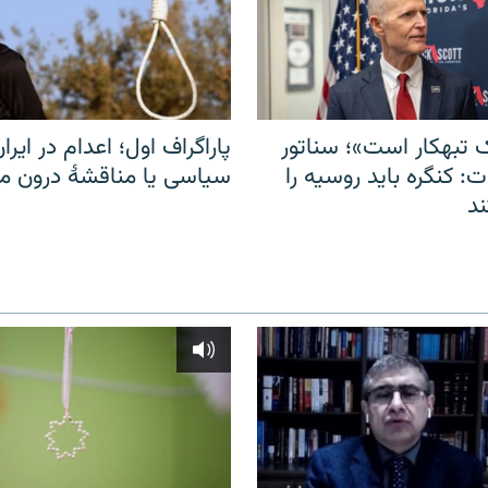
 تبهکار است»؛ سناتور
پاراگراف اول؛ اعدام در ایران
: کنگره باید روسیه را
سیاسی یا مناقشهٔ درون 
د