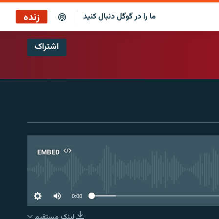
زنده
ما را در گوگل دنبال کنید
اشتراک
پخش آنلاین
پخش رادیویی
پخش آنلاین
پخش ماهواره‌ای
EMBED
No 
0:00
لینک مستقیم