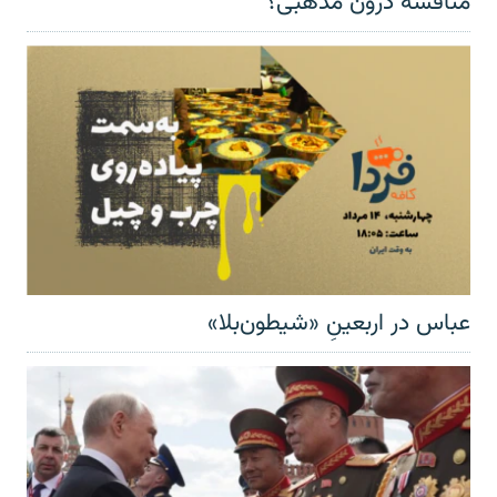
مناقشهٔ درون مذهبی؟
عباس در اربعینِ «شیطون‌بلا»