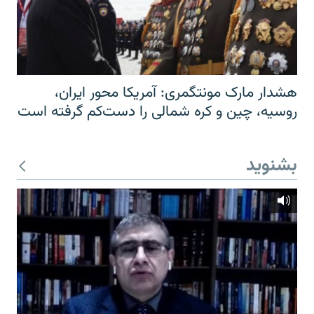
هشدار مارک مونتگمری: آمریکا محور ایران،
روسیه، چین و کره شمالی را دست‌کم گرفته است
بشنوید