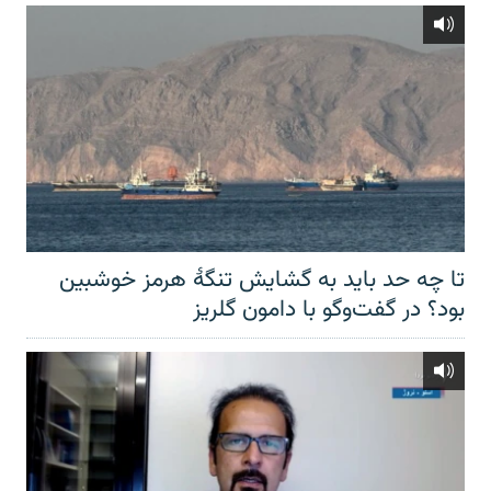
تا چه حد باید به گشایش تنگهٔ هرمز خوشبین
بود؟ در گفت‌وگو با دامون گلریز