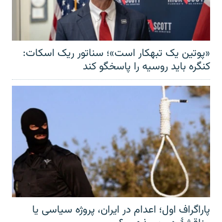
«پوتین یک تبهکار است»؛ سناتور ریک اسکات:
کنگره باید روسیه را پاسخگو کند
پاراگراف اول؛ اعدام در ایران، پروژه سیاسی یا