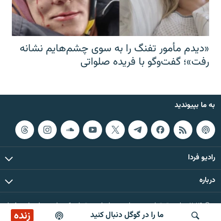
«دیدم مأمور تفنگ را به سوی چشم‌هایم نشانه
رفت»؛ گفت‌و‌گو با فریده صلواتی
به ما بپیوندید
رادیو فردا
درباره
© ۲۰۲۶ تمام حقوق این وب‌سایت، بر اساس مقررات کپی‌رایت، برای رادیو فردا
زنده
ما را در گوگل دنبال کنید
محفوظ است.