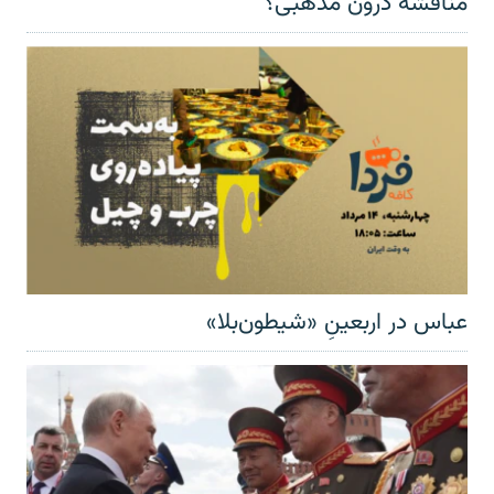
مناقشهٔ درون مذهبی؟
عباس در اربعینِ «شیطون‌بلا»