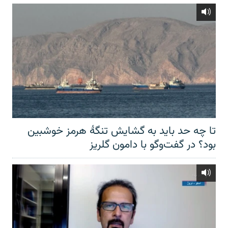
تا چه حد باید به گشایش تنگهٔ هرمز خوشبین
بود؟ در گفت‌وگو با دامون گلریز