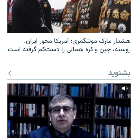
هشدار مارک مونتگمری: آمریکا محور ایران،
روسیه، چین و کره شمالی را دست‌کم گرفته است
بشنوید