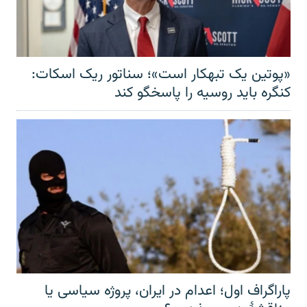
«پوتین یک تبهکار است»؛ سناتور ریک اسکات:
کنگره باید روسیه را پاسخگو کند
پاراگراف اول؛ اعدام در ایران، پروژه سیاسی یا