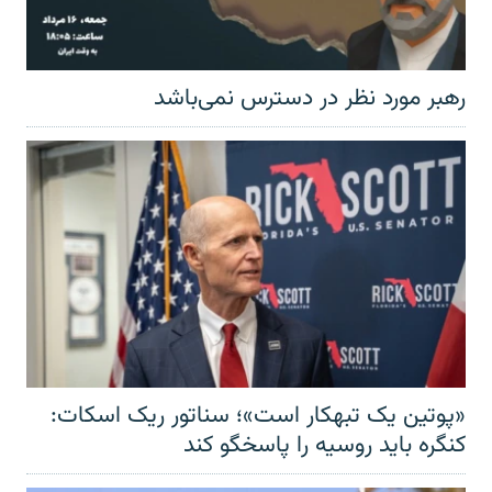
رهبر مورد نظر در دسترس نمی‌باشد
«پوتین یک تبهکار است»؛ سناتور ریک اسکات:
کنگره باید روسیه را پاسخگو کند