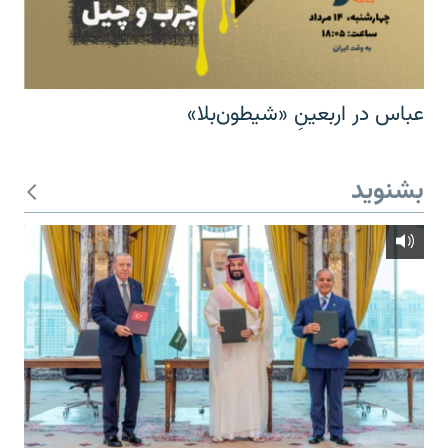
عباس در اربعینِ «شیطون‌بلا»
بشنوید