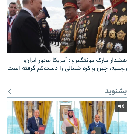
هشدار مارک مونتگمری: آمریکا محور ایران،
روسیه، چین و کره شمالی را دست‌کم گرفته است
بشنوید