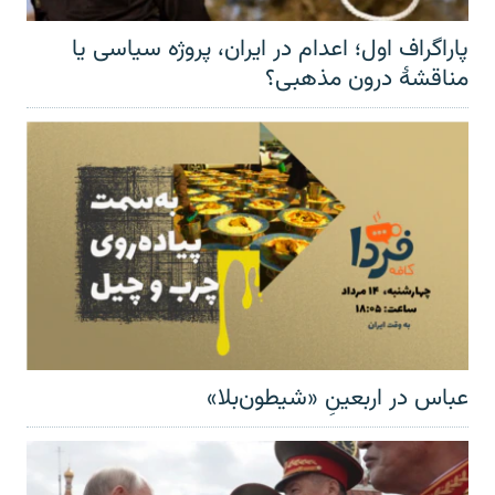
پاراگراف اول؛ اعدام در ایران، پروژه سیاسی یا
مناقشهٔ درون مذهبی؟
عباس در اربعینِ «شیطون‌بلا»