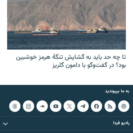
تا چه حد باید به گشایش تنگهٔ هرمز خوشبین
بود؟ در گفت‌وگو با دامون گلریز
به ما بپیوندید
رادیو فردا