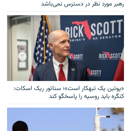
رهبر مورد نظر در دسترس نمی‌باشد
«پوتین یک تبهکار است»؛ سناتور ریک اسکات:
کنگره باید روسیه را پاسخگو کند