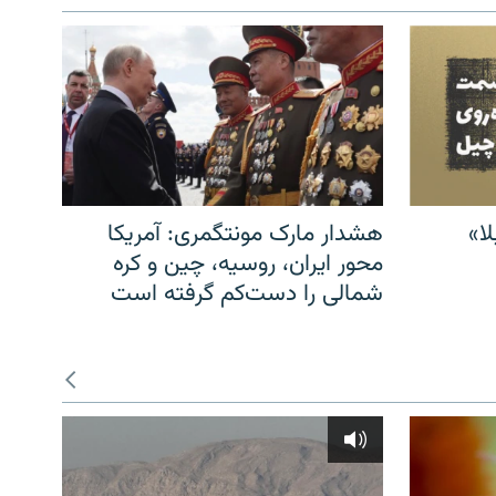
ا»
هشدار مارک مونتگمری: آمریکا
محور ایران، روسیه، چین و کره
شمالی را دست‌کم گرفته است