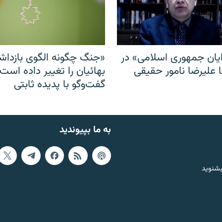
ایان جمهوری اسلامی» در
«جنگ چگونه الگوی بازدا
ا علیرضا نامور حقیقی
بهائیان را تغییر داده است
گفت‌وگو با پدیده ثابتی
به ما بپیوندید
بشنوید