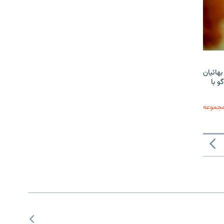
هائیان
و با
مجموعه