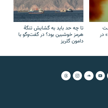
شت
تا چه حد باید به گشایش تنگهٔ
» در
هرمز خوشبین بود؟ در گفت‌وگو با
دامون گلریز