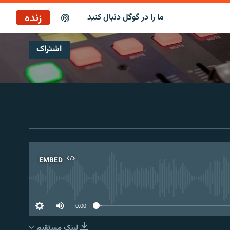
زنده
ما را در گوگل دنبال کنید
اشتراک
کافه فردا
پخش رادیویی
پخش آنلاین
پخش ماهواره‌ای
EMBED
No 
0:00
لینک مستقیم