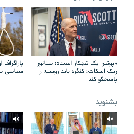
«پوتین یک تبهکار است»؛ سناتور
پاراگراف او
ریک اسکات: کنگره باید روسیه را
سیاسی یا 
پاسخگو کند
بشنوید