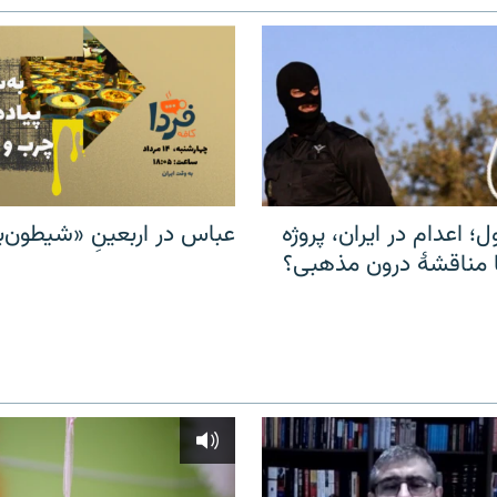
ل؛ اعدام در ایران، پروژه
عباس در اربعینِ «شیطون‌بل
مناقشهٔ درون مذهبی؟