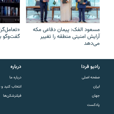
مسعود الفک: پیمان دفاعی مکه
«تعامل‌گر
آرایش امنیتی منطقه را تغییر
گفت‌وگو ب
می‌دهد
English
رادیو فردا
درباره
به ما بپیوندید
صفحه اصلی
درباره ما
ایران
انتخاب کنید و 
جهان
فیلترشکن‌ها
پادکست
زبان‌های دیگر