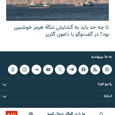
تا چه حد باید به گشایش تنگهٔ هرمز خوشبین
بود؟ در گفت‌وگو با دامون گلریز
به ما بپیوندید
رادیو فردا
درباره
© ۲۰۲۶ تمام حقوق این وب‌سایت، بر اساس مقررات کپی‌رایت، برای رادیو فردا
زنده
ما را در گوگل دنبال کنید
محفوظ است.