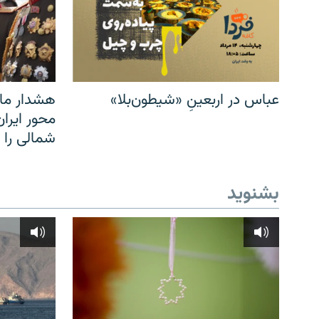
عباس در اربعینِ «شیطون‌بلا»
هشدار مار
محور ایرا
شمالی را
بشنوید