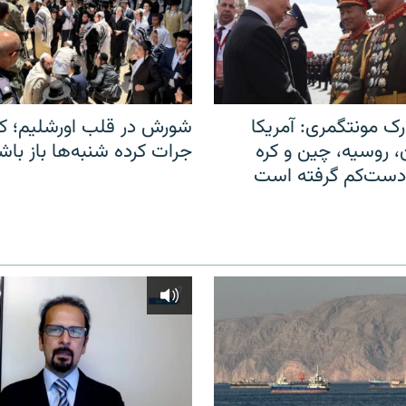
ک مونتگمری: آمریکا
شورش در قلب اورشلیم؛ کا
ن، روسیه، چین و کره
جرات کرده شنبه‌ها باز باش
 دست‌کم گرفته است