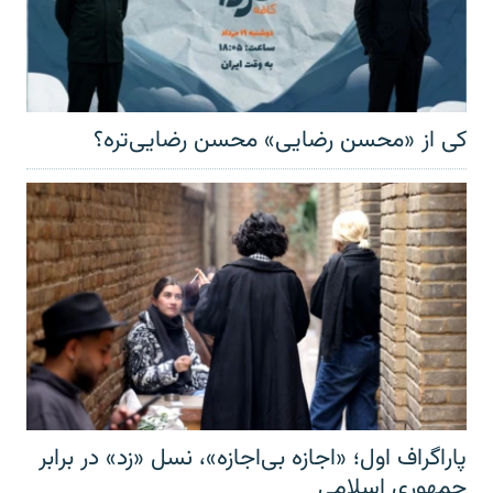
کی از «محسن رضایی» محسن رضایی‌تره؟
پاراگراف اول؛ «اجازه بی‌اجازه»، نسل «زد» در برابر
جمهوری اسلامی