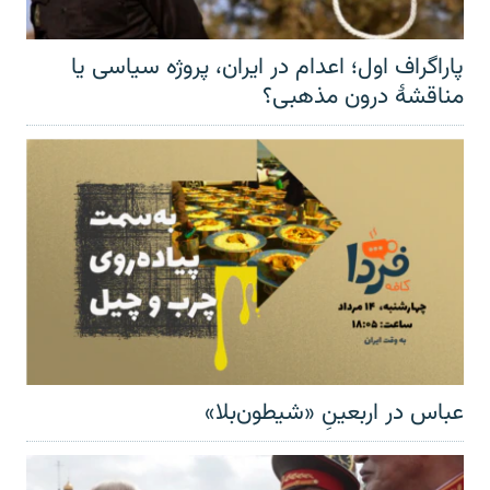
پاراگراف اول؛ اعدام در ایران، پروژه سیاسی یا
مناقشهٔ درون مذهبی؟
عباس در اربعینِ «شیطون‌بلا»