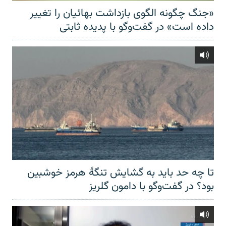
«جنگ چگونه الگوی بازداشت بهائیان را تغییر
داده است» در گفت‌وگو با پدیده ثابتی
تا چه حد باید به گشایش تنگهٔ هرمز خوشبین
بود؟ در گفت‌وگو با دامون گلریز