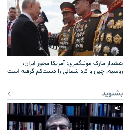
هشدار مارک مونتگمری: آمریکا محور ایران،
روسیه، چین و کره شمالی را دست‌کم گرفته است
بشنوید