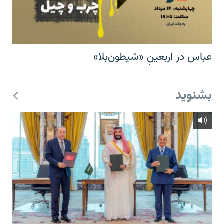
عباس در اربعینِ «شیطون‌بلا»
بشنوید