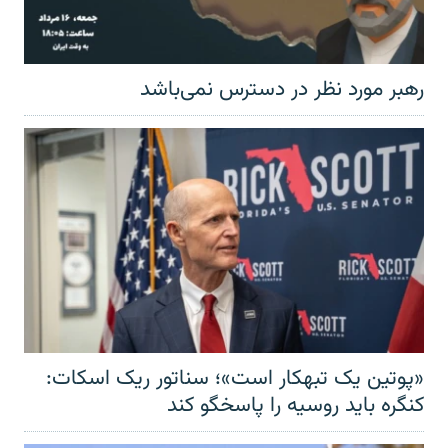
رهبر مورد نظر در دسترس نمی‌باشد
«پوتین یک تبهکار است»؛ سناتور ریک اسکات:
کنگره باید روسیه را پاسخگو کند