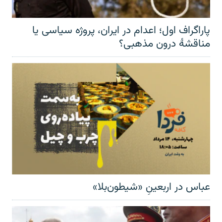
پاراگراف اول؛ اعدام در ایران، پروژه سیاسی یا
مناقشهٔ درون مذهبی؟
عباس در اربعینِ «شیطون‌بلا»