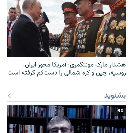
هشدار مارک مونتگمری: آمریکا محور ایران،
روسیه، چین و کره شمالی را دست‌کم گرفته است
بشنوید