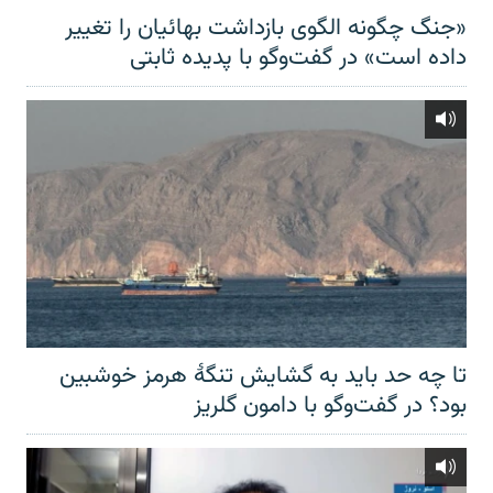
«جنگ چگونه الگوی بازداشت بهائیان را تغییر
داده است» در گفت‌وگو با پدیده ثابتی
تا چه حد باید به گشایش تنگهٔ هرمز خوشبین
بود؟ در گفت‌وگو با دامون گلریز