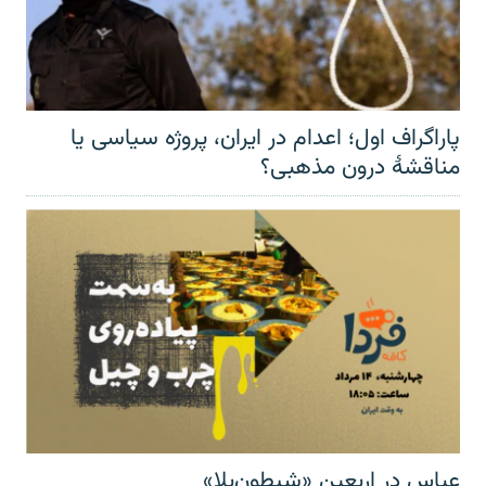
پاراگراف اول؛ اعدام در ایران، پروژه سیاسی یا
مناقشهٔ درون مذهبی؟
عباس در اربعینِ «شیطون‌بلا»