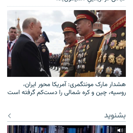
هشدار مارک مونتگمری: آمریکا محور ایران،
روسیه، چین و کره شمالی را دست‌کم گرفته است
بشنوید