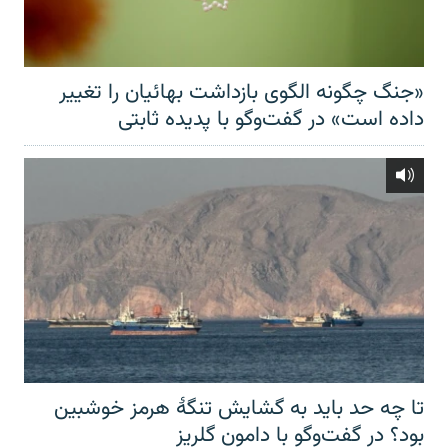
«جنگ چگونه الگوی بازداشت بهائیان را تغییر
داده است» در گفت‌وگو با پدیده ثابتی
تا چه حد باید به گشایش تنگهٔ هرمز خوشبین
بود؟ در گفت‌وگو با دامون گلریز