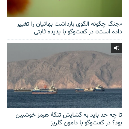
«جنگ چگونه الگوی بازداشت بهائیان را تغییر
داده است» در گفت‌وگو با پدیده ثابتی
تا چه حد باید به گشایش تنگهٔ هرمز خوشبین
بود؟ در گفت‌وگو با دامون گلریز