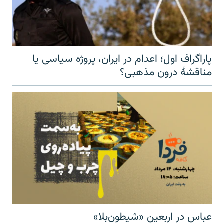
پاراگراف اول؛ اعدام در ایران، پروژه سیاسی یا
مناقشهٔ درون مذهبی؟
عباس در اربعینِ «شیطون‌بلا»