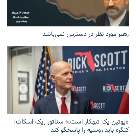
رهبر مورد نظر در دسترس نمی‌باشد
«پوتین یک تبهکار است»؛ سناتور ریک اسکات:
کنگره باید روسیه را پاسخگو کند