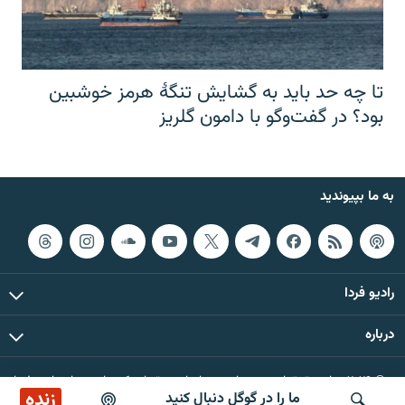
تا چه حد باید به گشایش تنگهٔ هرمز خوشبین
بود؟ در گفت‌وگو با دامون گلریز
به ما بپیوندید
رادیو فردا
درباره
© ۲۰۲۶ تمام حقوق این وب‌سایت، بر اساس مقررات کپی‌رایت، برای رادیو فردا
زنده
ما را در گوگل دنبال کنید
محفوظ است.