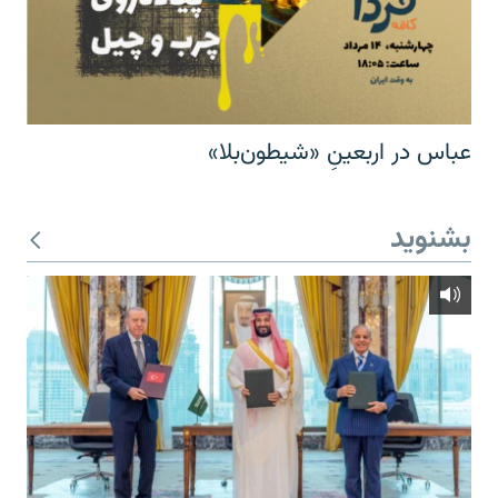
عباس در اربعینِ «شیطون‌بلا»
بشنوید