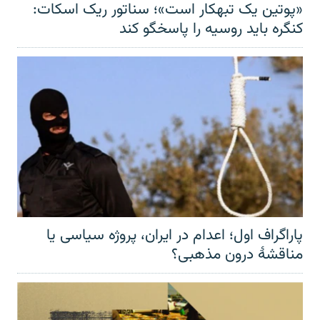
«پوتین یک تبهکار است»؛ سناتور ریک اسکات:
کنگره باید روسیه را پاسخگو کند
پاراگراف اول؛ اعدام در ایران، پروژه سیاسی یا
مناقشهٔ درون مذهبی؟