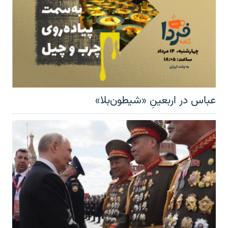
عباس در اربعینِ «شیطون‌بلا»