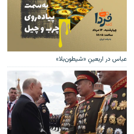
عباس در اربعینِ «شیطون‌بلا»