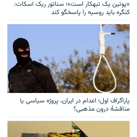
«پوتین یک تبهکار است»؛ سناتور ریک اسکات:
کنگره باید روسیه را پاسخگو کند
پاراگراف اول؛ اعدام در ایران، پروژه سیاسی یا
مناقشهٔ درون مذهبی؟