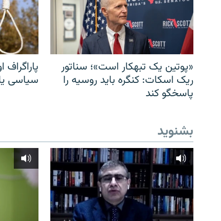
«پوتین یک تبهکار است»؛ سناتور
پاراگراف او
ریک اسکات: کنگره باید روسیه را
سیاسی یا 
پاسخگو کند
بشنوید