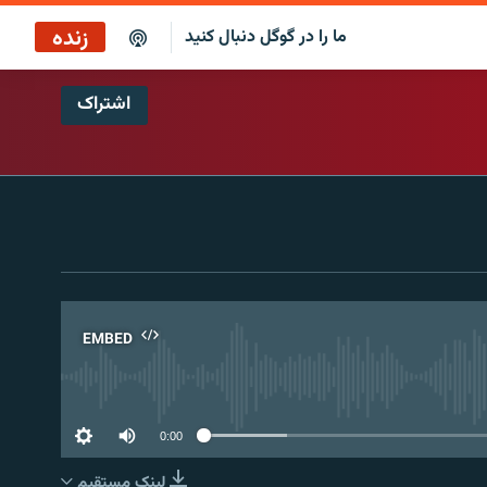
زنده
ما را در گوگل دنبال کنید
اشتراک
پخش آنلاین
پخش رادیویی
پخش آنلاین
پخش ماهواره‌ای
EMBED
No 
0:00
لینک مستقیم