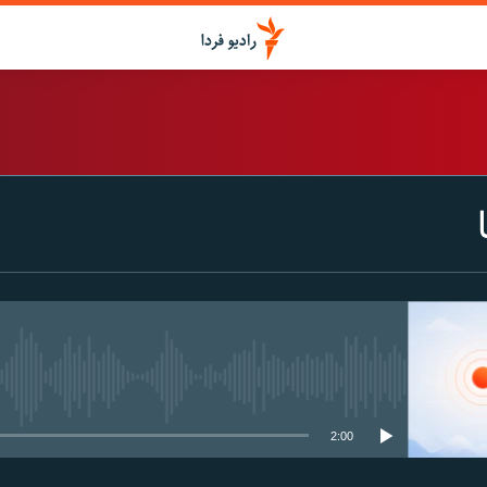
اشتراک
Spotify
CastBox
عضویت
media source currently available
2:00