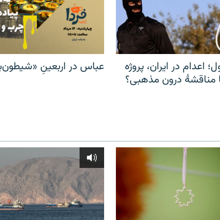
ل؛ اعدام در ایران، پروژه
عباس در اربعینِ «شیطون‌بل
مناقشهٔ درون مذهبی؟