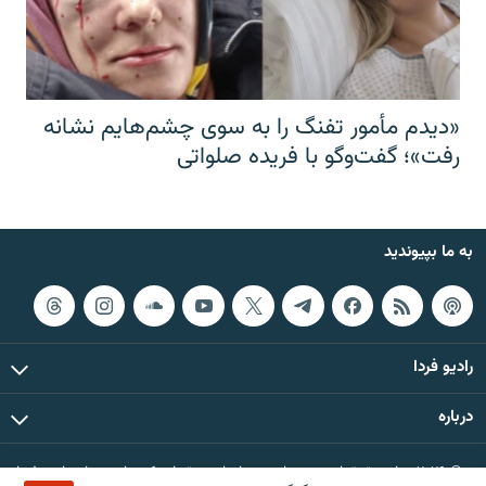
«دیدم مأمور تفنگ را به سوی چشم‌هایم نشانه
رفت»؛ گفت‌و‌گو با فریده صلواتی
به ما بپیوندید
رادیو فردا
درباره
© ۲۰۲۶ تمام حقوق این وب‌سایت، بر اساس مقررات کپی‌رایت، برای رادیو فردا