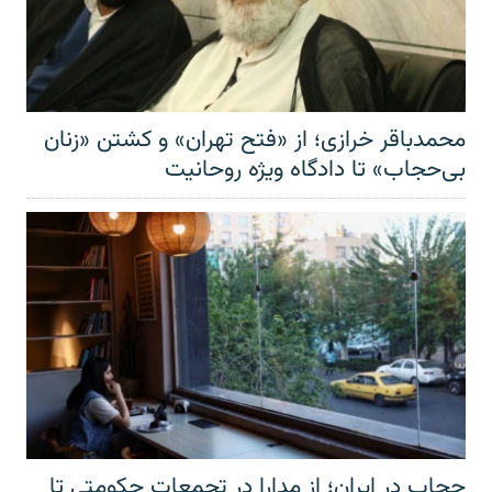
محمدباقر خرازی؛ از «فتح تهران» و کشتن «زنان
بی‌حجاب» تا دادگاه ویژه روحانیت
حجاب در ایران؛ از مدارا در تجمعات حکومتی تا