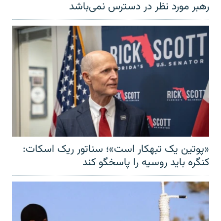
رهبر مورد نظر در دسترس نمی‌باشد
«پوتین یک تبهکار است»؛ سناتور ریک اسکات:
کنگره باید روسیه را پاسخگو کند