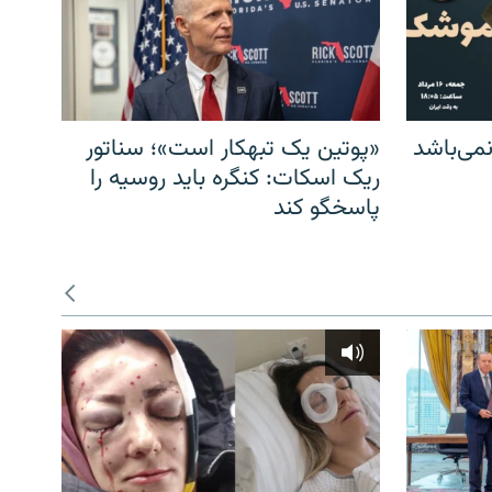
می‌باشد
«پوتین یک تبهکار است»؛ سناتور
ریک اسکات: کنگره باید روسیه را
پاسخگو کند