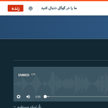
زنده
ما را در گوگل دنبال کنید
پخش آنلاین
پخش رادیویی
پخش آنلاین
پخش ماهواره‌ای
EMBED
No 
0:00
لینک مستقیم