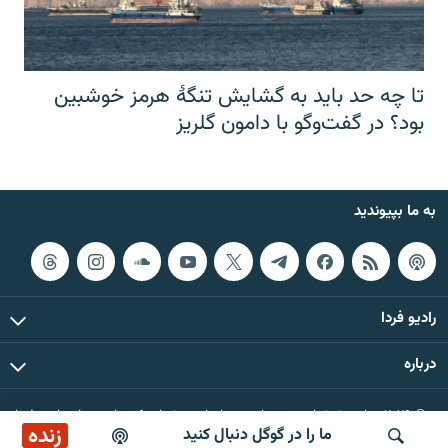
تا چه حد باید به گشایش تنگهٔ هرمز خوشبین
بود؟ در گفت‌وگو با دامون گلریز
به ما بپیوندید
رادیو فردا
درباره
© ۲۰۲۶ تمام حقوق این وب‌سایت، بر اساس مقررات کپی‌رایت، برای رادیو فردا
زنده
ما را در گوگل دنبال کنید
محفوظ است.
پخش آنلاین