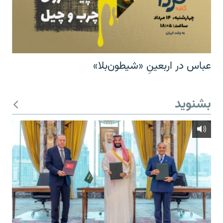
عباس در اربعینِ «شیطون‌بلا»
بشنوید