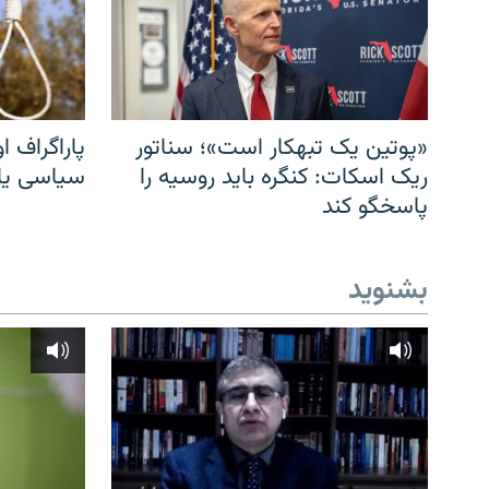
«پوتین یک تبهکار است»؛ سناتور
پاراگراف او
ریک اسکات: کنگره باید روسیه را
سیاسی یا 
پاسخگو کند
بشنوید