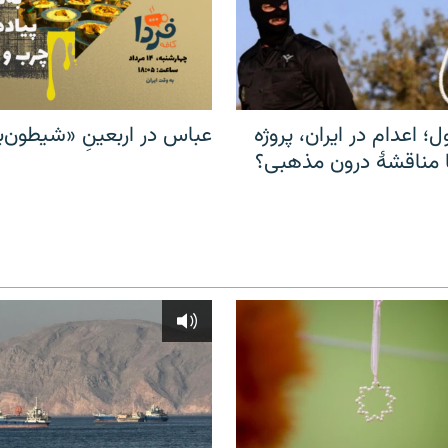
ل؛ اعدام در ایران، پروژه
عباس در اربعینِ «شیطون‌بل
مناقشهٔ درون مذهبی؟