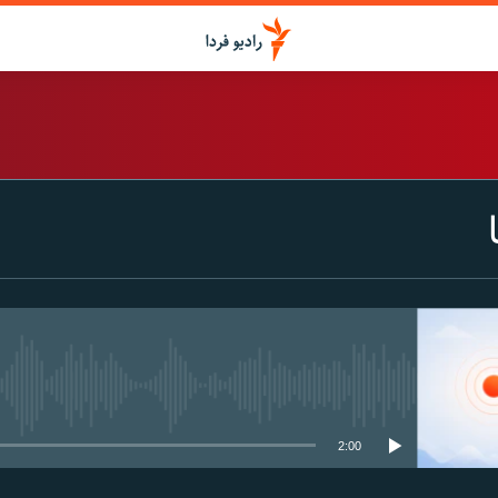
اشتراک
Spotify
CastBox
عضویت
media source currently available
2:00