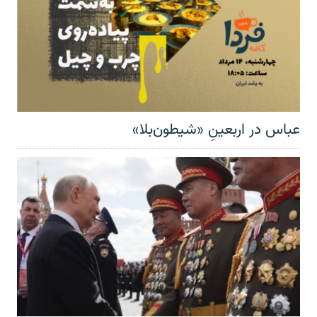
عباس در اربعینِ «شیطون‌بلا»