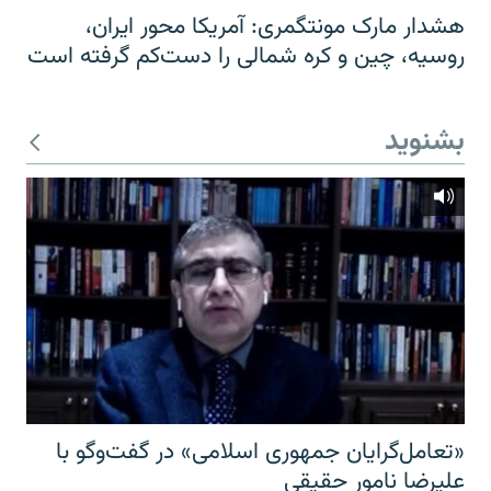
هشدار مارک مونتگمری: آمریکا محور ایران،
روسیه، چین و کره شمالی را دست‌کم گرفته است
بشنوید
«تعامل‌گرایان جمهوری اسلامی» در گفت‌وگو با
علیرضا نامور حقیقی