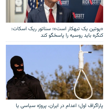
«پوتین یک تبهکار است»؛ سناتور ریک اسکات:
کنگره باید روسیه را پاسخگو کند
پاراگراف اول؛ اعدام در ایران، پروژه سیاسی یا