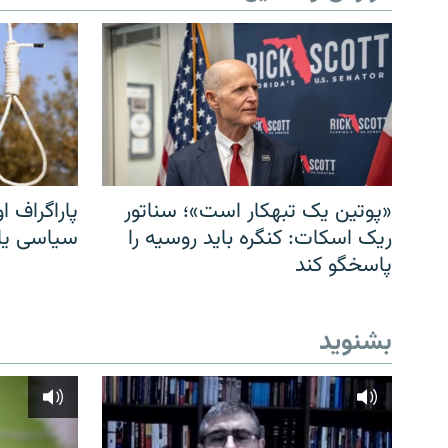
«پوتین یک تبهکار است»؛ سناتور
پاراگراف او
ریک اسکات: کنگره باید روسیه را
سیاسی یا 
پاسخگو کند
بشنوید