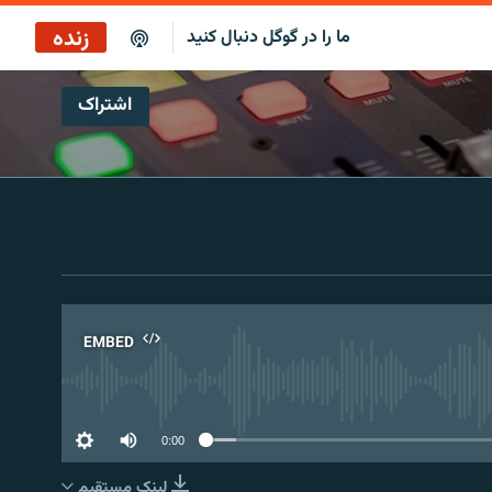
زنده
ما را در گوگل دنبال کنید
اشتراک
EMBED
No 
0:00
لینک مستقیم