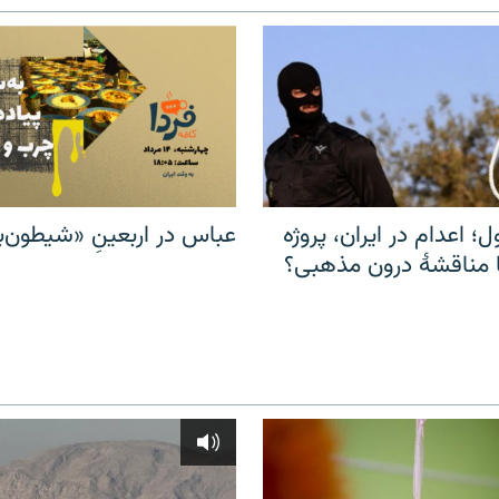
ل؛ اعدام در ایران، پروژه
عباس در اربعینِ «شیطون‌بل
مناقشهٔ درون مذهبی؟