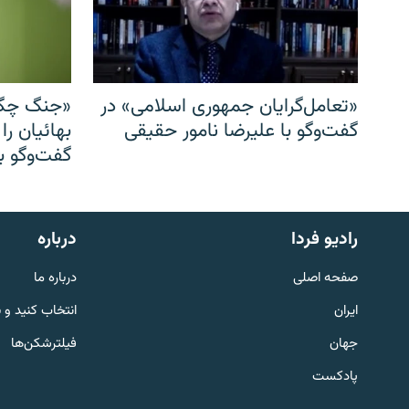
«تعامل‌گرایان جمهوری اسلامی» در
«جنگ چگو
گفت‌وگو با علیرضا نامور حقیقی
بهائیان را
گفت‌وگو با
English
رادیو فردا
درباره
به ما بپیوندید
صفحه اصلی
درباره ما
ایران
انتخاب کنید و 
جهان
فیلترشکن‌ها
پادکست
زبان‌های دیگر