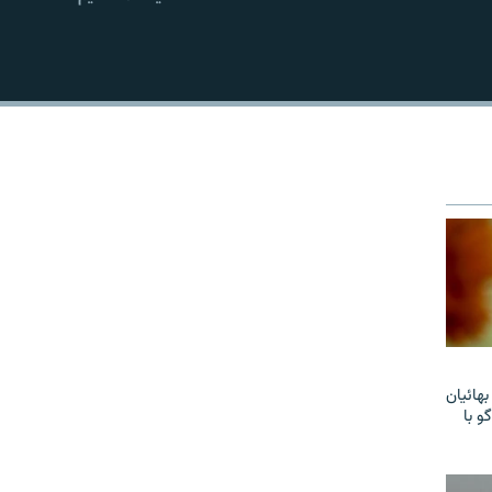
EMBED
هائیان
و با