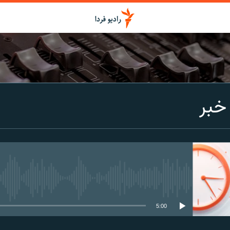
اشتراک
خبر
Spotify
CastBox
عضویت
media source currently available
5:00