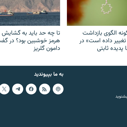
نه الگوی بازداشت
تا چه حد باید به گشایش ت
 تغییر داده است» در
هرمز خوشبین بود؟ در گفت‌
 پدیده ثابتی
دامون گلریز
به ما بپیوندید
بشنوید