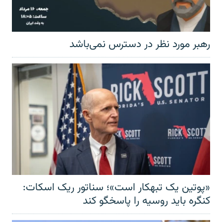
رهبر مورد نظر در دسترس نمی‌باشد
«پوتین یک تبهکار است»؛ سناتور ریک اسکات:
کنگره باید روسیه را پاسخگو کند