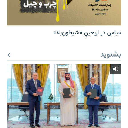
عباس در اربعینِ «شیطون‌بلا»
بشنوید