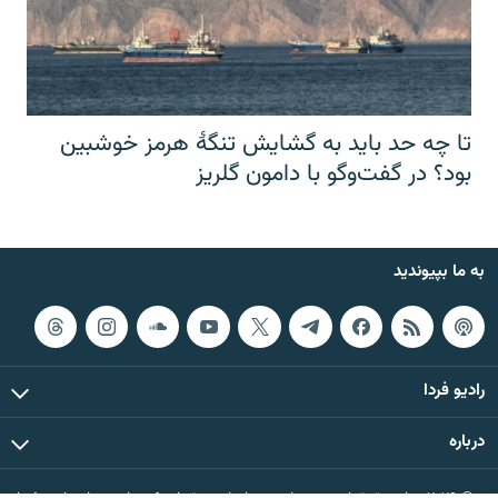
تا چه حد باید به گشایش تنگهٔ هرمز خوشبین
بود؟ در گفت‌وگو با دامون گلریز
به ما بپیوندید
رادیو فردا
درباره