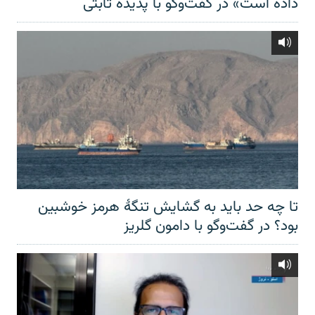
داده است» در گفت‌وگو با پدیده ثابتی
تا چه حد باید به گشایش تنگهٔ هرمز خوشبین
بود؟ در گفت‌وگو با دامون گلریز