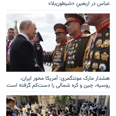
عباس در اربعینِ «شیطون‌بلا»
هشدار مارک مونتگمری: آمریکا محور ایران،
روسیه، چین و کره شمالی را دست‌کم گرفته است